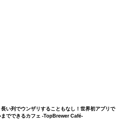
う長い列でウンザリすることもなし！世界初アプリで
できるカフェ -TopBrewer Café-