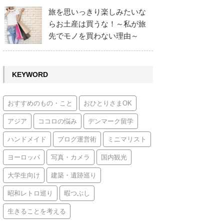
旅を思いっきり楽しみたいな
らお土産は買うな！～私が旅
先でモノを買わない理由～
KEYWORD
おすすめのもの・こと
おひとりさまOK
アジア
ココロの悩み
デンマーク留学
ハンドメイド
ブログ運営術
ミニマリスト
ヨーロッパ
写真・カメラ
国内観光
大学生向け
建築・遺跡巡り
昭和レトロ巡り
暇つぶし
生きることを考える