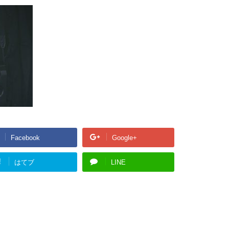
Facebook
Google+
!
はてブ
LINE