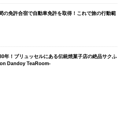
週間の免許合宿で自動車免許を取得！これで旅の行動範
80年！ブリュッセルにある伝統焼菓子店の絶品サクふ
n Dandoy TeaRoom-