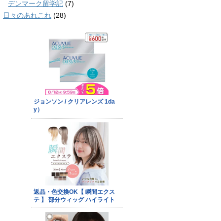
デンマーク留学記
(7)
日々のあれこれ
(28)