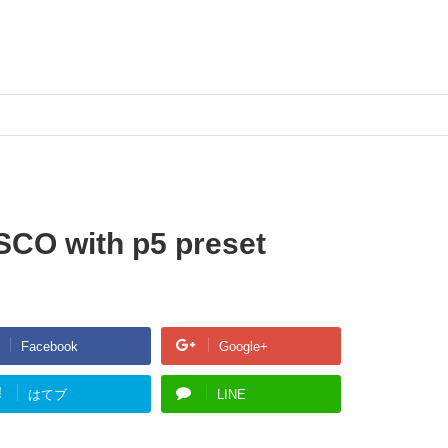
SCO with p5 preset
Facebook
Google+
!
はてブ
LINE