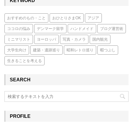
KEYWORD
おすすめのもの・こと
おひとりさまOK
アジア
ココロの悩み
デンマーク留学
ハンドメイド
ブログ運営術
ミニマリスト
ヨーロッパ
写真・カメラ
国内観光
大学生向け
建築・遺跡巡り
昭和レトロ巡り
暇つぶし
生きることを考える
SEARCH
PROFILE