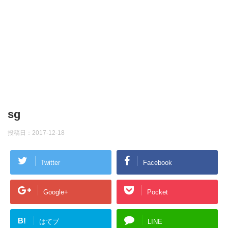
sg
投稿日：
2017-12-18
Twitter
Facebook
Google+
Pocket
B!
はてブ
LINE