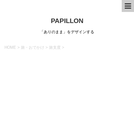
PAPILLON
「ありのまま」をデザインする
HOME
>
旅・おでかけ
>
旅支度
>