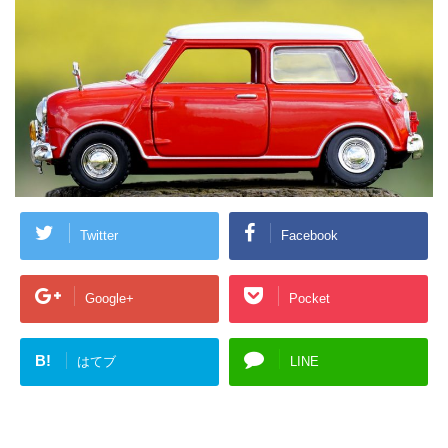
Twitter
Facebook
Google+
Pocket
B!
はてブ
LINE