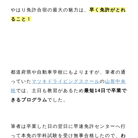
やはり免許合宿の最大の魅力は、
早く免許がとれ
ること！
都道府県や自動車学校にもよりますが、筆者の通
っていた
マツキドライビングスクール
の
山形中央
校
では、土日も教習があるため
最短14日で卒業で
きるプログラム
でした。
筆者は卒業した日の翌日に早速免許センターへ行
って本免の学科試験を受け無事合格したので、
わ