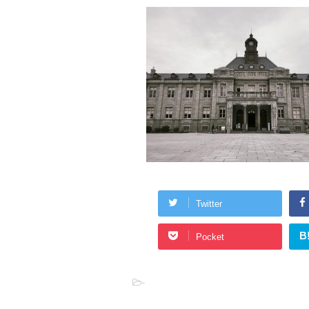
Twitter
B
Pocket
-