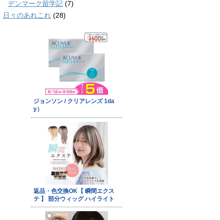
デンマーク留学記
(7)
日々のあれこれ
(28)