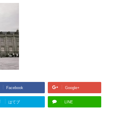
Facebook
Google+
!
はてブ
LINE