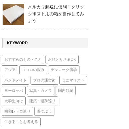
メルカリ郵送に便利！クリッ
クポスト用の箱を自作してみ
よう
KEYWORD
おすすめのもの・こと
おひとりさまOK
アジア
ココロの悩み
デンマーク留学
ハンドメイド
ブログ運営術
ミニマリスト
ヨーロッパ
写真・カメラ
国内観光
大学生向け
建築・遺跡巡り
昭和レトロ巡り
暇つぶし
生きることを考える