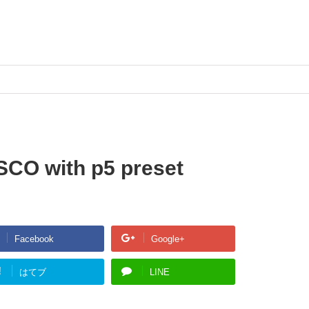
SCO with p5 preset
Facebook
Google+
!
はてブ
LINE