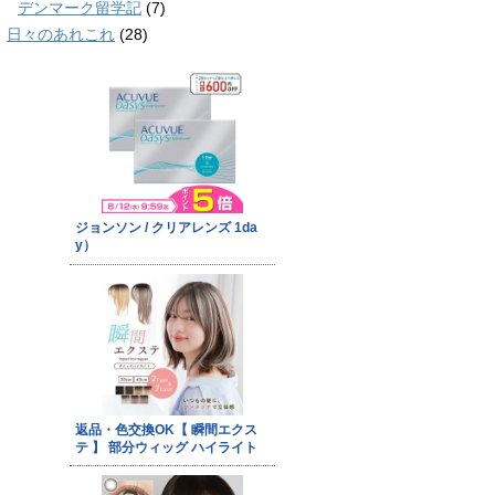
デンマーク留学記
(7)
日々のあれこれ
(28)