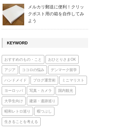
メルカリ郵送に便利！クリッ
クポスト用の箱を自作してみ
よう
KEYWORD
おすすめのもの・こと
おひとりさまOK
アジア
ココロの悩み
デンマーク留学
ハンドメイド
ブログ運営術
ミニマリスト
ヨーロッパ
写真・カメラ
国内観光
大学生向け
建築・遺跡巡り
昭和レトロ巡り
暇つぶし
生きることを考える