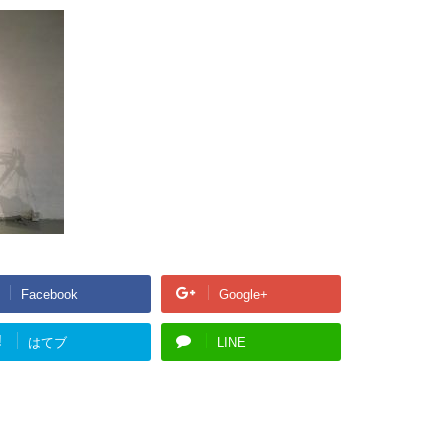
Facebook
Google+
!
はてブ
LINE