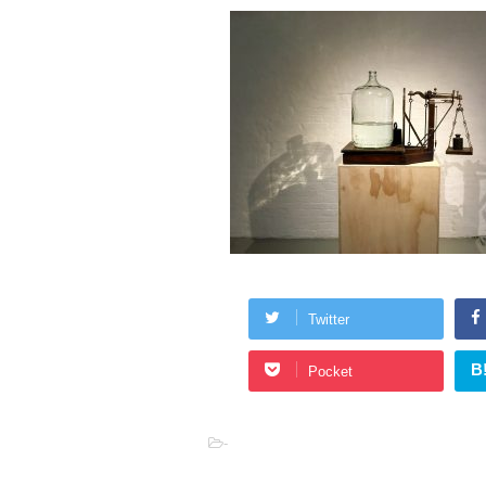
Twitter
B
Pocket
-