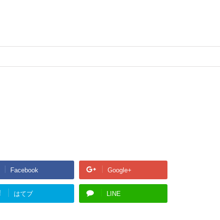
Facebook
Google+
!
はてブ
LINE