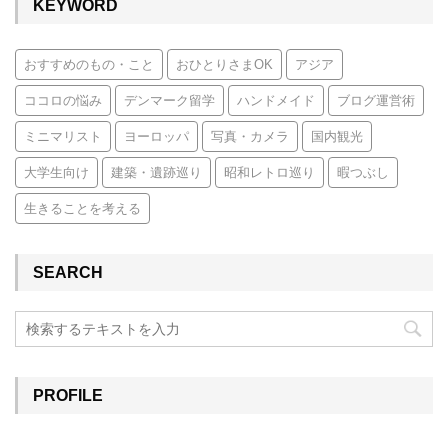
KEYWORD
おすすめのもの・こと
おひとりさまOK
アジア
ココロの悩み
デンマーク留学
ハンドメイド
ブログ運営術
ミニマリスト
ヨーロッパ
写真・カメラ
国内観光
大学生向け
建築・遺跡巡り
昭和レトロ巡り
暇つぶし
生きることを考える
SEARCH
PROFILE