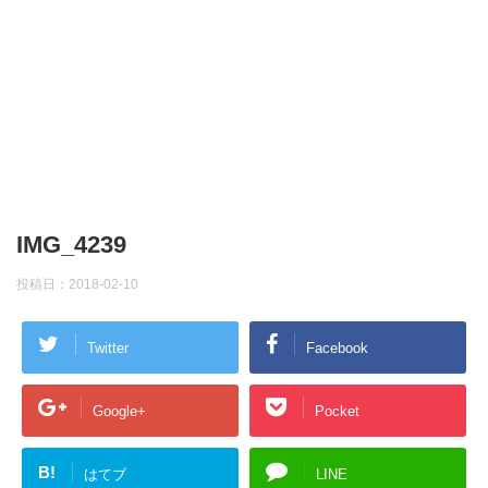
IMG_4239
投稿日：
2018-02-10
Twitter
Facebook
Google+
Pocket
B!
はてブ
LINE