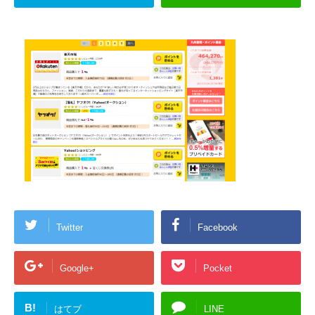
Twitter
Facebook
Google+
Pocket
B!
はてブ
LINE