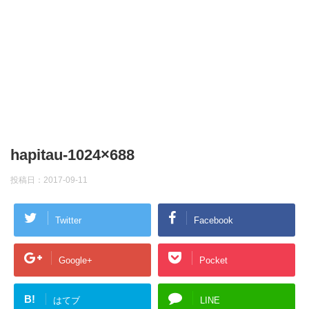
hapitau-1024×688
投稿日：
2017-09-11
Twitter
Facebook
Google+
Pocket
B!
はてブ
LINE