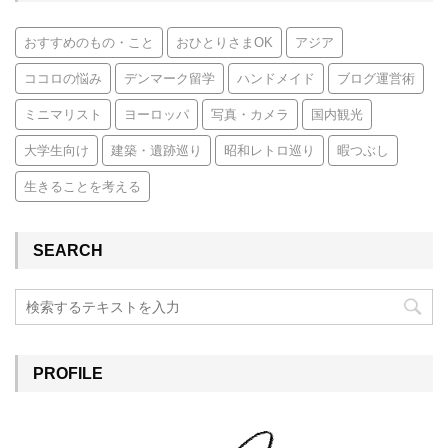
おすすめのもの・こと
おひとりさまOK
アジア
ココロの悩み
デンマーク留学
ハンドメイド
ブログ運営術
ミニマリスト
ヨーロッパ
写真・カメラ
国内観光
大学生向け
建築・遺跡巡り
昭和レトロ巡り
暇つぶし
生きることを考える
SEARCH
PROFILE