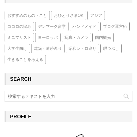
おすすめのもの・こと
おひとりさまOK
アジア
ココロの悩み
デンマーク留学
ハンドメイド
ブログ運営術
ミニマリスト
ヨーロッパ
写真・カメラ
国内観光
大学生向け
建築・遺跡巡り
昭和レトロ巡り
暇つぶし
生きることを考える
SEARCH
PROFILE