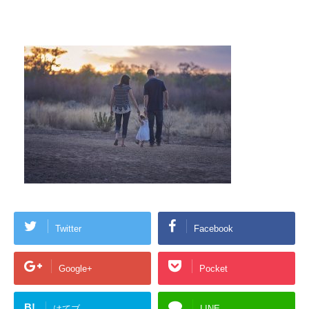
Twitter
Facebook
Google+
Pocket
B!
はてブ
LINE